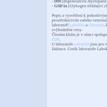
-
DM
(degenerativní myelopatie
-
GSD Ia
(Glykogen střádající c
Popis a vysvětlení k jednotlivý
prostřednictvím vašeho veteriná
laboratoří
Laboklin
a
Genomia
,
zvýhodněné ceny.
Členům klubu je v rámci spolupr
ZDE
.
U laboratoře
Laboklin
jsou pro v
žádance. Ceník laboratoře Labo