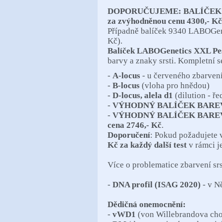
DOPORUČUJEME: BALÍČEK 938
za zvýhodněnou cenu 4300,- K
Případně balíček 9340 LABOGen
Kč).
Balíček
LABOGenetics XXL Pes
barvy a znaky srsti. Kompletní 
-
A-locus
- u červeného zbarvení
-
B-locus
(vloha pro hnědou)
-
D-locus, alela d1
(dilution - ř
-
VÝHODNÝ BALÍČEK BAREV
-
VÝHODNÝ BALÍČEK BAREV
cena 2746,- Kč
.
Doporučení
: Pokud požadujete v
Kč za každý další test
v rámci j
Více o problematice zbarvení sr
-
DNA profil (ISAG 2020)
- v N
Dědičná onemocnění:
-
vWD1
(von Willebrandova cho